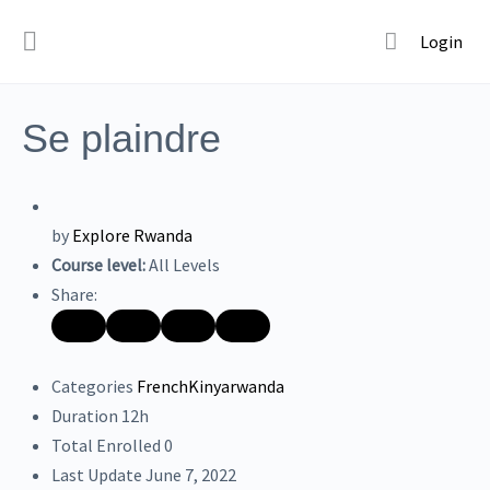
Login
Se plaindre
by
Explore Rwanda
Course level:
All Levels
Share:
Categories
French
Kinyarwanda
Duration
12h
Total Enrolled
0
Last Update
June 7, 2022