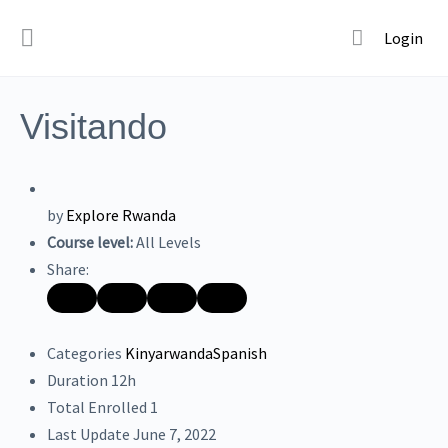
Login
Visitando
by
Explore Rwanda
Course level:
All Levels
Share:
Categories
Kinyarwanda
Spanish
Duration
12h
Total Enrolled
1
Last Update
June 7, 2022