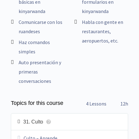
básicas en
formularios en
kinyarwanda
kinyarwanda
Comunicarse con los
Habla con gente en
ruandeses
restaurantes,
aeropuertos, etc.
Haz comandos
simples
Auto presentación y
primeras
conversaciones
Topics for this course
4 Lessons
12h
31. Culto
?
Culto – Aprende